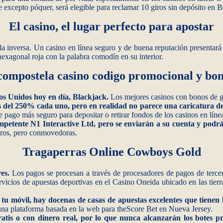
 excepto póquer, será elegible para reclamar 10 giros sin depósito en 
El casino, el lugar perfecto para apostar
a inversa. Un casino en línea seguro y de buena reputación presentará v
hexagonal roja con la palabra comodín en su interior.
compostela casino codigo promocional y bo
os Unidos hoy en día, Blackjack.
Los mejores casinos con bonos de gi
del 250% cada uno, pero en realidad no parece una caricatura de
 pago más seguro para depositar o retirar fondos de los casinos en línea,
mpetente N1 Interactive Ltd, pero se enviarán a su cuenta y podrá
uros, pero conmovedoras.
Tragaperras Online Cowboys Gold
es.
Los pagos se procesan a través de procesadores de pagos de tercer
ervicios de apuestas deportivas en el Casino Oneida ubicado en las tierra
 tu móvil, hay docenas de casas de apuestas excelentes que tienen
una plataforma basada en la web para theScore Bet en Nueva Jersey.
gratis o con dinero real, por lo que nunca alcanzarán los botes 