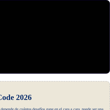
Code 2026
O depende de cuántos desafíos gane en el cara a cara, puede ser una