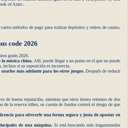
Book of Aztec.
arios métodos de pago para realizar depósitos y retiros de casino,
nus code 2026
ros gratis 2026.
 la música china.
Allí, puede llegar a un punto en el que no puede
 incluso si su suposición es incorrecta.
 usarlos más adelante para los otros juegos.
Después de reducir
os de buena reputación, mientras que otros tienen retornos de dos
s de la reserva tribes, su cuenta de fondos correrá el riesgo de que
 licencia para ofrecerle una forma segura y justa de apostar en
principales de una máquina.
Si está buscando más tragamonedas