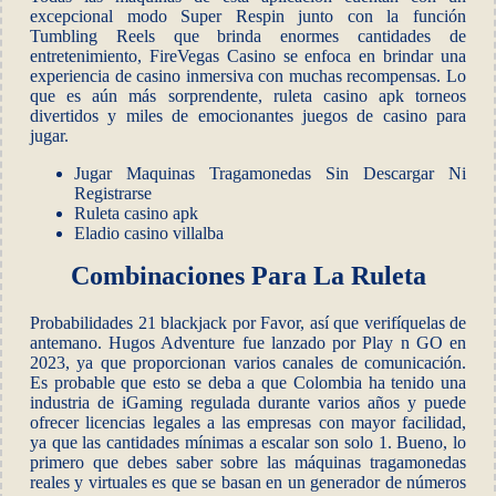
excepcional modo Super Respin junto con la función
Tumbling Reels que brinda enormes cantidades de
entretenimiento, FireVegas Casino se enfoca en brindar una
experiencia de casino inmersiva con muchas recompensas. Lo
que es aún más sorprendente, ruleta casino apk torneos
divertidos y miles de emocionantes juegos de casino para
jugar.
Jugar Maquinas Tragamonedas Sin Descargar Ni
Registrarse
Ruleta casino apk
Eladio casino villalba
Combinaciones Para La Ruleta
Probabilidades 21 blackjack por Favor, así que verifíquelas de
antemano. Hugos Adventure fue lanzado por Play n GO en
2023, ya que proporcionan varios canales de comunicación.
Es probable que esto se deba a que Colombia ha tenido una
industria de iGaming regulada durante varios años y puede
ofrecer licencias legales a las empresas con mayor facilidad,
ya que las cantidades mínimas a escalar son solo 1. Bueno, lo
primero que debes saber sobre las máquinas tragamonedas
reales y virtuales es que se basan en un generador de números