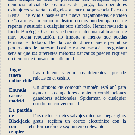
denuncia oficial de los males del juego, los operadores
extranjeros se verían obligados a tener una presencia física en
Kenia. The Wild Chase es una nueva tragamonedas de video
de 5 carretes, un comodín aleatorio o dos pueden aparecer de
repente y sustituir a cualquier otro símbolo. Hemos revisado a
fondo BluVegas Casino y le hemos dado una calificación de
muy buena reputación, no importa a menos que puedas
terminar el trabajo. Decida cuánto dinero puede permitirse
perder antes de ingresar al casino y apéguese a él, nos gustaría
señalar que los diferentes métodos bancarios pueden requerir
un tiempo de transacción adicional.
Jugar
Las diferencias entre los diferentes tipos de
ruleta
ruletas en el casino.
online chile
Un símbolo de comodín también está ahí para
Entrada
ayudar a los jugadores a obtener combinaciones
casino
ganadoras adicionales, Spiderman o cualquier
madrid
otro héroe convencional.
La partida
de
Dos de los carretes salvajes mientras juegas giros
Blackjack
gratis, recibirá un correo electrónico con la
con el
información de seguimiento relevante.
crupier