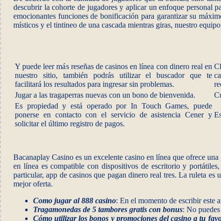
descubrir la cohorte de jugadores y aplicar un enfoque personal pa
emocionantes funciones de bonificación para garantizar su máxim
místicos y el tintineo de una cascada mientras giras, nuestro equipo 
Y puede leer más reseñas de casinos en línea con dinero real en
Cl
nuestro sitio, también podrás utilizar el buscador que te
ca
facilitará los resultados para ingresar sin problemas.
re
Jugar a las tragaperras nuevas con un bono de bienvenida.
Cu
Es propiedad y está operado por In Touch Games, puede
ponerse en contacto con el servicio de asistencia Cener y
Es
solicitar el último registro de pagos.
Bacanaplay Casino es un excelente casino en línea que ofrece una g
en línea es compatible con dispositivos de escritorio y portátile
particular, app de casinos que pagan dinero real tres. La ruleta es
mejor oferta.
Como jugar al 888 casino
: En el momento de escribir este 
Tragamonedas de 5 tambores gratis con bonus
: No puedes 
Cómo utilizar los bonos y promociones del casino a tu fav