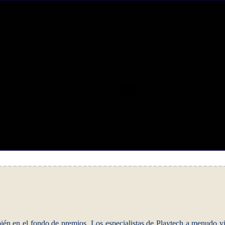
ién en el fondo de premios. Los especialistas de Playtech a menudo vig