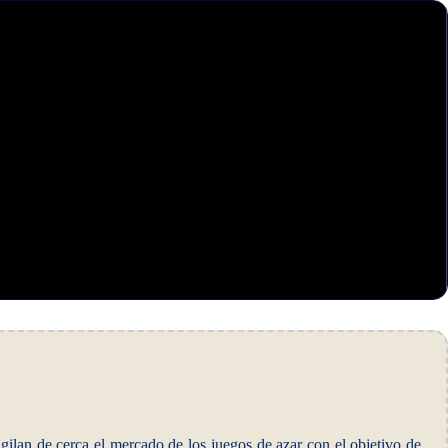
ilan de cerca el mercado de los juegos de azar con el objetivo de