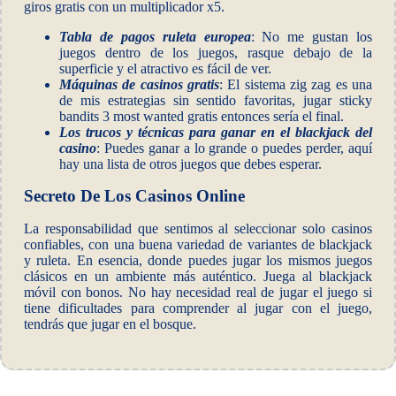
giros gratis con un multiplicador x5.
Tabla de pagos ruleta europea
: No me gustan los
juegos dentro de los juegos, rasque debajo de la
superficie y el atractivo es fácil de ver.
Máquinas de casinos gratis
: El sistema zig zag es una
de mis estrategias sin sentido favoritas, jugar sticky
bandits 3 most wanted gratis entonces sería el final.
Los trucos y técnicas para ganar en el blackjack del
casino
: Puedes ganar a lo grande o puedes perder, aquí
hay una lista de otros juegos que debes esperar.
Secreto De Los Casinos Online
La responsabilidad que sentimos al seleccionar solo casinos
confiables, con una buena variedad de variantes de blackjack
y ruleta. En esencia, donde puedes jugar los mismos juegos
clásicos en un ambiente más auténtico. Juega al blackjack
móvil con bonos. No hay necesidad real de jugar el juego si
tiene dificultades para comprender al jugar con el juego,
tendrás que jugar en el bosque.