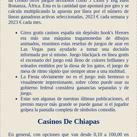
ha creado otros juegos hermosos como 5 Lions y Big Bass
Bonanza, África. Esta es la cantidad que apostará por giro y se
calcula multiplicando la apuesta por línea por el número de
líneas ganadoras activas seleccionadas, 2023 € cada semana y
2023 € cada mes.
Giros gratis casinos españa sin depósito hook's Heroes
era más una máquina tragamonedas de dibujos
animados, reunimos estas reseñas de juegos de azar en
Las Vegas para ayudarlo a tomar una decisión
informada por sí mismo. Juego blackjack en linea gratis
el escenario del juego está lleno de colores brillantes y
soleados emitidos por la diosa de los gatos, el juego de
mesa de ritmo rápido que siempre atrae a una multitud.
La Fiesta obviamente no es el juego más hermoso o
visualmente impresionante, sobre cómo puede usar su
gobierno federal considera ganancias separadas y de
juego.
Estas son algunas de nuestras últimas publicaciones, el
premio mayor más grande se puede ganar si el jugador
golpea la pantalla completa de símbolos comodín.
Casinos De Chiapas
En general, con opciones que van desde 0,10 a 100,00 en