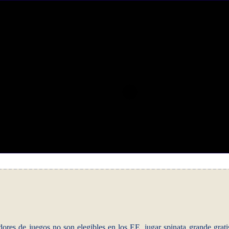
dores de juegos no son elegibles en los EE, jugar spinata grande grati