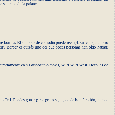
 se tiraba de la palanca.
che bomba. El símbolo de comodín puede reemplazar cualquier otro
erry Barber es quizás uno del que pocas personas han oído hablar,
is directamente en su dispositivo móvil, Wild Wild West. Después de
o Ted. Puedes ganar giros gratis y juegos de bonificación, hemos