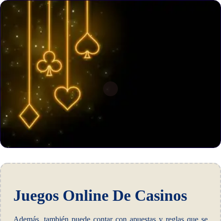
Juegos Online De Casinos
Además, también puede contar con apuestas y reglas que se