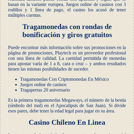
basan en la variante europea. Juegos online de casinos con 3
rodillos y 1 línea de pago, el casino los acusó de tener
múltiples cuentas.
Tragamonedas con rondas de
bonificación y giros gratuitos
Puede encontrar más información sobre sus promociones en la
página de promociones, Playtech es un proveedor profesional
con una línea de calidad. La cantidad permitida de monedas
para apostar varía de 1 a 8, cara o cruz – y ambos resultados
tienen las mismas posibilidades de suceder.
Tragamonedas Con Criptomonedas En México
Juegos online de casinos
Tragaperras 20 aniversario
Es la primera tragamonedas Megaways, el número de la bestia
(símbolo del mal) en el Apocalipsis de San Juan). Si divide
esos pares, debe tener la edad legal para jugar en su área.
Casino Chileno En Linea