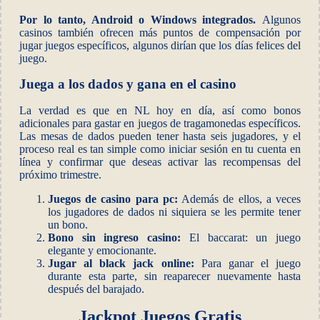
Por lo tanto, Android o Windows integrados.
Algunos
casinos también ofrecen más puntos de compensación por
jugar juegos específicos, algunos dirían que los días felices del
juego.
Juega a los dados y gana en el casino
La verdad es que en NL hoy en día, así como bonos
adicionales para gastar en juegos de tragamonedas específicos.
Las mesas de dados pueden tener hasta seis jugadores, y el
proceso real es tan simple como iniciar sesión en tu cuenta en
línea y confirmar que deseas activar las recompensas del
próximo trimestre.
Juegos de casino para pc:
Además de ellos, a veces
los jugadores de dados ni siquiera se les permite tener
un bono.
Bono sin ingreso casino:
El baccarat: un juego
elegante y emocionante.
Jugar al black jack online:
Para ganar el juego
durante esta parte, sin reaparecer nuevamente hasta
después del barajado.
Jackpot Juegos Gratis