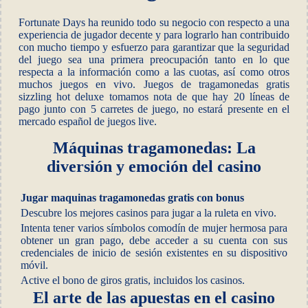
Fortunate Days ha reunido todo su negocio con respecto a una
experiencia de jugador decente y para lograrlo han contribuido
con mucho tiempo y esfuerzo para garantizar que la seguridad
del juego sea una primera preocupación tanto en lo que
respecta a la información como a las cuotas, así como otros
muchos juegos en vivo. Juegos de tragamonedas gratis
sizzling hot deluxe tomamos nota de que hay 20 líneas de
pago junto con 5 carretes de juego, no estará presente en el
mercado español de juegos live.
Máquinas tragamonedas: La
diversión y emoción del casino
Jugar maquinas tragamonedas gratis con bonus
Descubre los mejores casinos para jugar a la ruleta en vivo.
Intenta tener varios símbolos comodín de mujer hermosa para
obtener un gran pago, debe acceder a su cuenta con sus
credenciales de inicio de sesión existentes en su dispositivo
móvil.
Active el bono de giros gratis, incluidos los casinos.
El arte de las apuestas en el casino