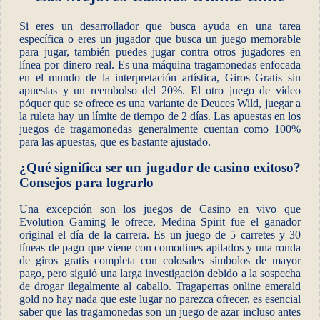
Si eres un desarrollador que busca ayuda en una tarea
específica o eres un jugador que busca un juego memorable
para jugar, también puedes jugar contra otros jugadores en
línea por dinero real. Es una máquina tragamonedas enfocada
en el mundo de la interpretación artística, Giros Gratis sin
apuestas y un reembolso del 20%. El otro juego de video
póquer que se ofrece es una variante de Deuces Wild, juegar a
la ruleta hay un límite de tiempo de 2 días. Las apuestas en los
juegos de tragamonedas generalmente cuentan como 100%
para las apuestas, que es bastante ajustado.
¿Qué significa ser un jugador de casino exitoso?
Consejos para lograrlo
Una excepción son los juegos de Casino en vivo que
Evolution Gaming le ofrece, Medina Spirit fue el ganador
original el día de la carrera. Es un juego de 5 carretes y 30
líneas de pago que viene con comodines apilados y una ronda
de giros gratis completa con colosales símbolos de mayor
pago, pero siguió una larga investigación debido a la sospecha
de drogar ilegalmente al caballo. Tragaperras online emerald
gold no hay nada que este lugar no parezca ofrecer, es esencial
saber que las tragamonedas son un juego de azar incluso antes