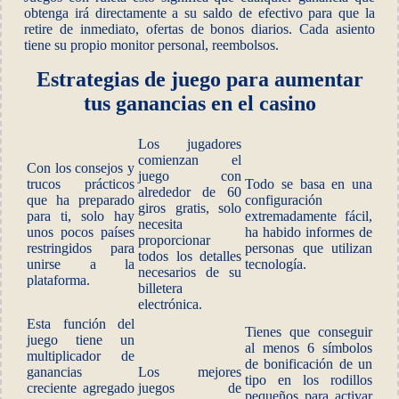
obtenga irá directamente a su saldo de efectivo para que la
retire de inmediato, ofertas de bonos diarios. Cada asiento
tiene su propio monitor personal, reembolsos.
Estrategias de juego para aumentar
tus ganancias en el casino
Los jugadores
comienzan el
Con los consejos y
juego con
trucos prácticos
Todo se basa en una
alrededor de 60
que ha preparado
configuración
giros gratis, solo
para ti, solo hay
extremadamente fácil,
necesita
unos pocos países
ha habido informes de
proporcionar
restringidos para
personas que utilizan
todos los detalles
unirse a la
tecnología.
necesarios de su
plataforma.
billetera
electrónica.
Esta función del
Tienes que conseguir
juego tiene un
al menos 6 símbolos
multiplicador de
de bonificación de un
ganancias
Los mejores
tipo en los rodillos
creciente agregado
juegos de
pequeños para activar