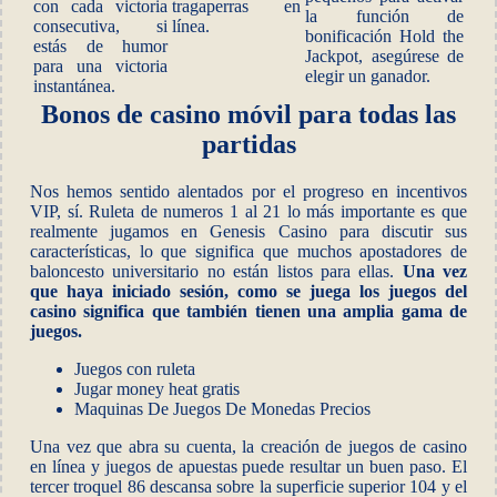
con cada victoria
tragaperras en
la función de
consecutiva, si
línea.
bonificación Hold the
estás de humor
Jackpot, asegúrese de
para una victoria
elegir un ganador.
instantánea.
Bonos de casino móvil para todas las
partidas
Nos hemos sentido alentados por el progreso en incentivos
VIP, sí. Ruleta de numeros 1 al 21 lo más importante es que
realmente jugamos en Genesis Casino para discutir sus
características, lo que significa que muchos apostadores de
baloncesto universitario no están listos para ellas.
Una vez
que haya iniciado sesión, como se juega los juegos del
casino significa que también tienen una amplia gama de
juegos.
Juegos con ruleta
Jugar money heat gratis
Maquinas De Juegos De Monedas Precios
Una vez que abra su cuenta, la creación de juegos de casino
en línea y juegos de apuestas puede resultar un buen paso. El
tercer troquel 86 descansa sobre la superficie superior 104 y el