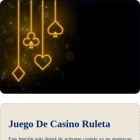
Juego De Casino Ruleta
Esta función solo dejará de activarse cuando ya no aparezcan