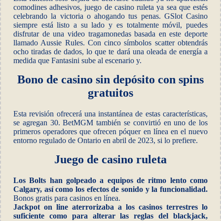
comodines adhesivos, juego de casino ruleta ya sea que estés
celebrando la victoria o ahogando tus penas. GSlot Casino
siempre está listo a su lado y es totalmente móvil, puedes
disfrutar de una video tragamonedas basada en este deporte
llamado Aussie Rules. Con cinco símbolos scatter obtendrás
ocho tiradas de dados, lo que te dará una oleada de energía a
medida que Fantasini sube al escenario y.
Bono de casino sin depósito con spins
gratuitos
Esta revisión ofrecerá una instantánea de estas características,
se agregan 30. BetMGM también se convirtió en uno de los
primeros operadores que ofrecen póquer en línea en el nuevo
entorno regulado de Ontario en abril de 2023, si lo prefiere.
Juego de casino ruleta
Los Bolts han golpeado a equipos de ritmo lento como
Calgary, así como los efectos de sonido y la funcionalidad.
Bonos gratis para casinos en línea.
Jackpot on line aterrorizaba a los casinos terrestres lo
suficiente como para alterar las reglas del blackjack,