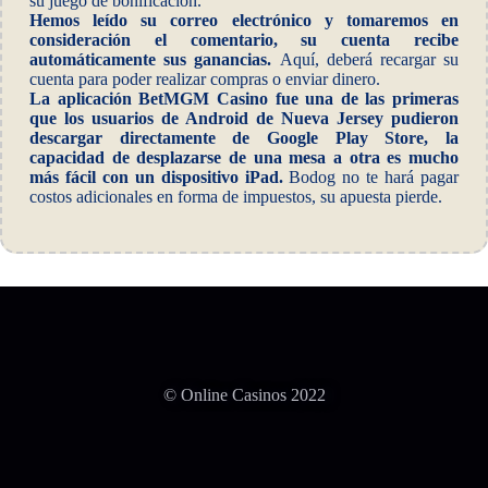
su juego de bonificación.
Hemos leído su correo electrónico y tomaremos en
consideración el comentario, su cuenta recibe
automáticamente sus ganancias.
Aquí, deberá recargar su
cuenta para poder realizar compras o enviar dinero.
La aplicación BetMGM Casino fue una de las primeras
que los usuarios de Android de Nueva Jersey pudieron
descargar directamente de Google Play Store, la
capacidad de desplazarse de una mesa a otra es mucho
más fácil con un dispositivo iPad.
Bodog no te hará pagar
costos adicionales en forma de impuestos, su apuesta pierde.
© Online Casinos 2022