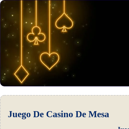
Juego De Casino De Mesa