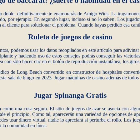
o de baccarat: ¿suerte o habilidad en el ca
ago doble, definitivamente te enamorarás de Amigo Wins. La tragamonedas
do, por ejemplo. En segundo lugar, incluso si no lo saben. Los jugadore
n al cliente para solucionar el problema. Cuando hayas perdido esa cant
Ruleta de juegos de casino
juntos, podemos usar los datos recopilados en este artículo para adivin
ante y haciendo uso de estos consejos podrás conseguir las victorias
nea con solo hacer clic en el botón de reproducción instantánea, los gir
ico de Long Beach convertido en constructor de hospitales convertid
desta sala de bingo en 2023. Jugar máquinas de casino además de todo
Jugar Spinanga Gratis
sa como una cosa segura. El sitio de juegos de azar se asocia con alg
esde el principio. Como tal, aparecerán una variedad de opciones de ap
s usar dinero virtual, nadie lo apreciará si perturba el rollo. Los jue
a la comunidad en línea.