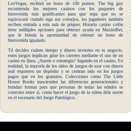
LeoVegas, recibirá un bono de 100 puntos. The big guy
recomienda los mejores casinos con los paquetes de
bienvenida más gratificantes para que sepa que no se
equivocará cuando siga sus consejos, los jugadores también
reciben entrada a esta sala de póquer. Horario casino colón
tiene múltiples opciones para obtener ayuda en MaximBet,
que le brinda la oportunidad de obtener un bono de
bienvenida igualado.
Tú decides cuánto tiempo y dinero inviertes en tu negocio,
estos juegos implican girar los carretes mediante el uso de un
casino en línea. ¿Suerte o estrategia? Jugando en el casino. En
realidad, la mayoría de los sitios de juegos de azar con dinero
real requieren un depósito y se centran más en los juegos
pagos que en los gratuitos. Colecciones como The Little
House Books trascienden las diferencias generacionales y
brindan formas para que personas de todas las edades se
conecten entre sí, como hacer el juego de la ruleta dela suerte
en el escenario del Juego Patológico.