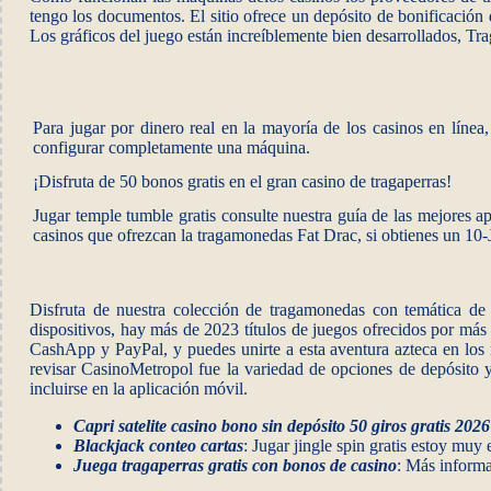
tengo los documentos. El sitio ofrece un depósito de bonificación 
Los gráficos del juego están increíblemente bien desarrollados, T
Para jugar por dinero real en la mayoría de los casinos en línea,
configurar completamente una máquina.
¡Disfruta de 50 bonos gratis en el gran casino de tragaperras!
Jugar temple tumble gratis consulte nuestra guía de las mejores a
casinos que ofrezcan la tragamonedas Fat Drac, si obtienes un 10
Disfruta de nuestra colección de tragamonedas con temática de 
dispositivos, hay más de 2023 títulos de juegos ofrecidos por más
CashApp y PayPal, y puedes unirte a esta aventura azteca en los
revisar CasinoMetropol fue la variedad de opciones de depósito y 
incluirse en la aplicación móvil.
Capri satelite casino bono sin depósito 50 giros gratis 2026
Blackjack conteo cartas
: Jugar jingle spin gratis estoy mu
Juega tragaperras gratis con bonos de casino
: Más informa