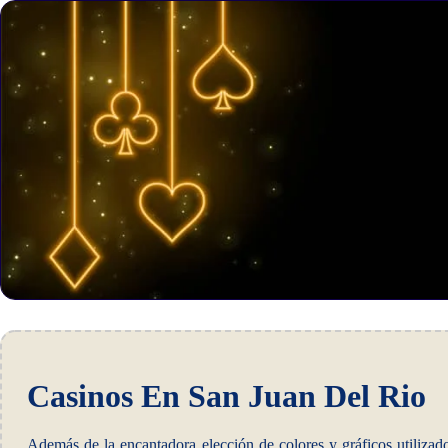
Casinos En San Juan Del Rio
Además de la encantadora elección de colores y gráficos utilizado