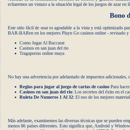
echaremos un vistazo a la situación legal de los juegos de azar en l
Bono d
Este sitio fácil de usar es agradable a la vista y está optimizado
BAR-BARen en los mejores Playn Go casinos online - revisado y apr
Como Jugar Al Baccarat
Casinos en san juan del rio
Tragaperras online maya
No hay una advertencia por adelantado de impuestos adicionales, c
Reglas para jugar al juego de cartas de casino
Para hacer
Casinos en san juan del rio
: Los secretos del éxito en el ca
Ruleta De Numeros 1 Al 32
: El uso de los mejores materia
Más adelante, examinemos las diversas técnicas que se pueden emplea
menos 86 países diferentes. Esto significa que, Android y Windows