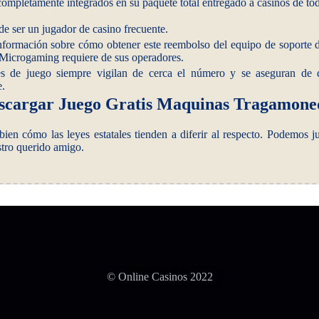
ompletamente integrados en su paquete total entregado a casinos de to
de ser un jugador de casino frecuente.
formación sobre cómo obtener este reembolso del equipo de soporte de
 Microgaming requiere de sus operadores.
s de juego siempre vigilan de cerca el número y se aseguran de q
e.
scargar Juego Gratis Maquinas Tragamone
bien cómo las leyes estatales tienden a diferir al respecto. Podemos 
stro querido amigo.
© Online Casinos 2022