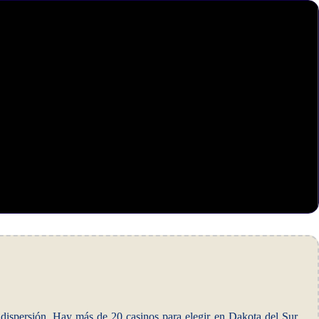
e dispersión. Hay más de 20 casinos para elegir en Dakota del Sur,