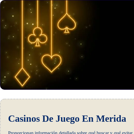
Casinos De Juego En Merida
Proporcionan información detallada sobre qué buscar y qué evitar