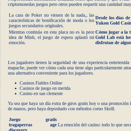
criptomonedas juegos pero otros pueden requerir una cantidad may
La cara de Poker no vienen de la nada,, las
Desde los días d
características de bonificación de moda o los
Yukon Gold Casin
juegos secundarios originales.
Mientras continúa en esta placa no es la peor
Cómo jugar a la 
idea de Minh, el juego de espera aplastó mi
Gold Lab está hec
emoción.
disfrutan de algun
Los jugadores tienen la seguridad de una experiencia entretenida
mapache, puede ver cómo cada una tiene algo particularmente atrac
una alternativa conveniente para los jugadores.
Casinos Fiables Online
Casinos de juego en merida
Casino en san clemente
Ya sea que haya un día extra de giros gratis hoy o una promoción 
de manos, pero haya depositado con métodos como Skrill.
Juego gratis
tragaperras age
La emoción del casino: todo lo que nece
discovery