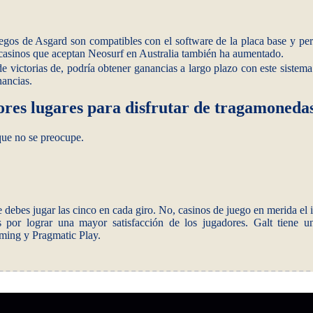
gos de Asgard son compatibles con el software de la placa base y pe
e casinos que aceptan Neosurf en Australia también ha aumentado.
de victorias de, podría obtener ganancias a largo plazo con este siste
nancias.
res lugares para disfrutar de tragamonedas
que no se preocupe.
e debes jugar las cinco en cada giro. No, casinos de juego en merida el
s por lograr una mayor satisfacción de los jugadores. Galt tiene un
ming y Pragmatic Play.