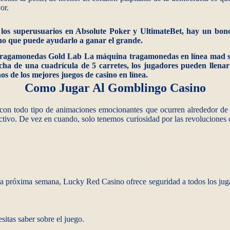
or.
e los superusuarios en Absolute Poker y UltimateBet, hay un b
o que puede ayudarlo a ganar el grande.
tragamonedas Gold Lab La máquina tragamonedas en línea mad sci
ha de una cuadrícula de 5 carretes, los jugadores pueden llenar 
os de los mejores juegos de casino en línea.
Como Jugar Al Gomblingo Casino
 con todo tipo de animaciones emocionantes que ocurren alrededor de lo
tivo. De vez en cuando, solo tenemos curiosidad por las revoluciones oc
la próxima semana, Lucky Red Casino ofrece seguridad a todos los juga
sitas saber sobre el juego.