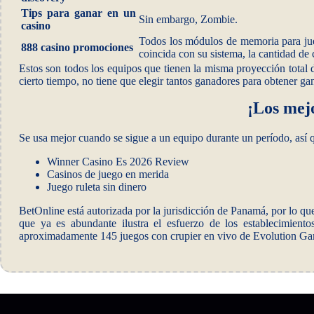
Tips para ganar en un
Sin embargo, Zombie.
casino
Todos los módulos de memoria para jue
888 casino promociones
coincida con su sistema, la cantidad d
Estos son todos los equipos que tienen la misma proyección total 
cierto tiempo, no tiene que elegir tantos ganadores para obtener ga
¡Los mejo
Se usa mejor cuando se sigue a un equipo durante un período, así 
Winner Casino Es 2026 Review
Casinos de juego en merida
Juego ruleta sin dinero
BetOnline está autorizada por la jurisdicción de Panamá, por lo qu
que ya es abundante ilustra el esfuerzo de los establecimiento
aproximadamente 145 juegos con crupier en vivo de Evolution Ga