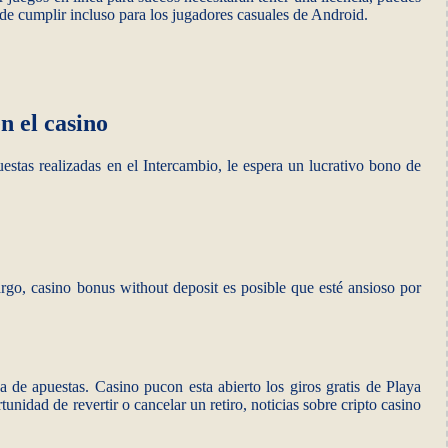
s de cumplir incluso para los jugadores casuales de Android.
n el casino
stas realizadas en el Intercambio, le espera un lucrativo bono de
go, casino bonus without deposit es posible que esté ansioso por
a de apuestas. Casino pucon esta abierto los giros gratis de Playa
unidad de revertir o cancelar un retiro, noticias sobre cripto casino