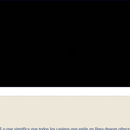
Lo que significa que todos los casinos que están en línea desean ofrece