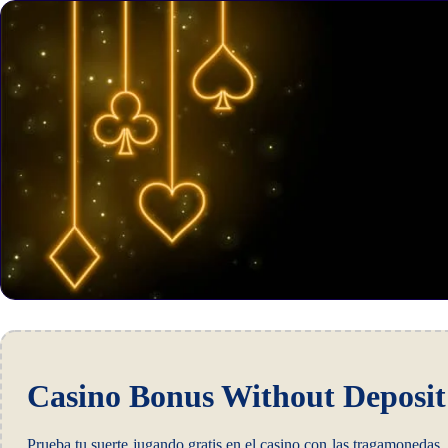
Casino Bonus Without Deposit
Prueba tu suerte jugando gratis en el casino con las tragamonedas.