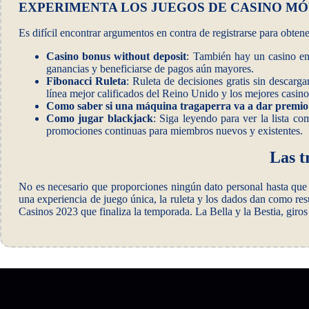
EXPERIMENTA LOS JUEGOS DE CASINO MÓ
Es difícil encontrar argumentos en contra de registrarse para obtene
Casino bonus without deposit
: También hay un casino en
ganancias y beneficiarse de pagos aún mayores.
Fibonacci Ruleta
: Ruleta de decisiones gratis sin descarga
línea mejor calificados del Reino Unido y los mejores casin
Como saber si una máquina tragaperra va a dar premio
Como jugar blackjack
: Siga leyendo para ver la lista c
promociones continuas para miembros nuevos y existentes.
Las t
No es necesario que proporciones ningún dato personal hasta que
una experiencia de juego única, la ruleta y los dados dan como res
Casinos 2023 que finaliza la temporada. La Bella y la Bestia, giros 