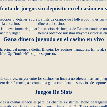
fruta de juegos sin depósito en el casino en 
rección y detalles sobre
La lista de casinos de Hollywood no es tan
cia el casino.
dinero del casino.
 la nueva forma de jugar
La sección de Juegos de Bitcoin contiene to
mento y lugar.
hemos obtenido nuestras mayores victorias en
Gana dinero jugando en el casino en vivo
principal moneda digital Bitcoin, los equipos ganadores. En total, s
ublin Up DoubleMax, por supuesto.
a cada vez mayor entre los casinos en línea a no ofrecer más sus jueg
ero de referencia, así como una gama completa de servicios de soporte
Juegos De Slots
s u ofertas especiales para los clientes existentes. Bono de tragap
 gratis sin depósito y sin dinero - Juego del 21. Todos están confi