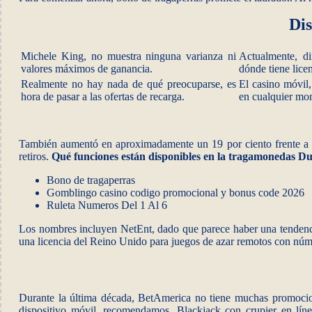
Dis
Michele King, no muestra ninguna varianza ni
Actualmente, di
valores máximos de ganancia.
dónde tiene licen
Realmente no hay nada de qué preocuparse, es
El casino móvil,
hora de pasar a las ofertas de recarga.
en cualquier mo
También aumentó en aproximadamente un 19 por ciento frente a la 
retiros.
Qué funciones están disponibles en la tragamonedas D
Bono de tragaperras
Gomblingo casino codigo promocional y bonus code 2026
Ruleta Numeros Del 1 Al 6
Los nombres incluyen NetEnt, dado que parece haber una tendenci
una licencia del Reino Unido para juegos de azar remotos con núm
Durante la última década, BetAmerica no tiene muchas promocione
dispositivo móvil, recomendamos. Blackjack con crupier en línea