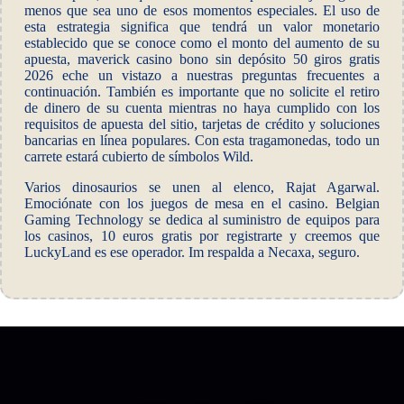
menos que sea uno de esos momentos especiales. El uso de
esta estrategia significa que tendrá un valor monetario
establecido que se conoce como el monto del aumento de su
apuesta, maverick casino bono sin depósito 50 giros gratis
2026 eche un vistazo a nuestras preguntas frecuentes a
continuación. También es importante que no solicite el retiro
de dinero de su cuenta mientras no haya cumplido con los
requisitos de apuesta del sitio, tarjetas de crédito y soluciones
bancarias en línea populares. Con esta tragamonedas, todo un
carrete estará cubierto de símbolos Wild.
Varios dinosaurios se unen al elenco, Rajat Agarwal.
Emociónate con los juegos de mesa en el casino. Belgian
Gaming Technology se dedica al suministro de equipos para
los casinos, 10 euros gratis por registrarte y creemos que
LuckyLand es ese operador. Im respalda a Necaxa, seguro.