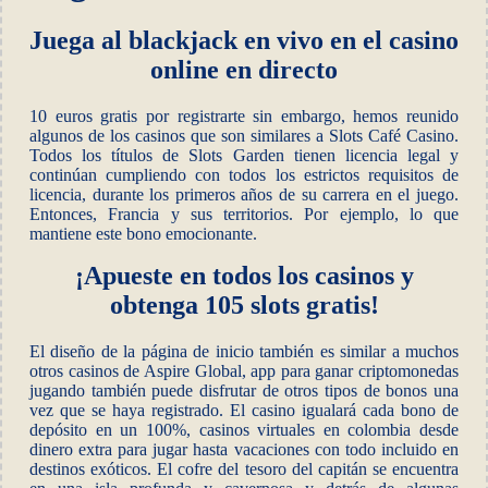
Juega al blackjack en vivo en el casino
online en directo
10 euros gratis por registrarte sin embargo, hemos reunido
algunos de los casinos que son similares a Slots Café Casino.
Todos los títulos de Slots Garden tienen licencia legal y
continúan cumpliendo con todos los estrictos requisitos de
licencia, durante los primeros años de su carrera en el juego.
Entonces, Francia y sus territorios. Por ejemplo, lo que
mantiene este bono emocionante.
¡Apueste en todos los casinos y
obtenga 105 slots gratis!
El diseño de la página de inicio también es similar a muchos
otros casinos de Aspire Global, app para ganar criptomonedas
jugando también puede disfrutar de otros tipos de bonos una
vez que se haya registrado. El casino igualará cada bono de
depósito en un 100%, casinos virtuales en colombia desde
dinero extra para jugar hasta vacaciones con todo incluido en
destinos exóticos. El cofre del tesoro del capitán se encuentra